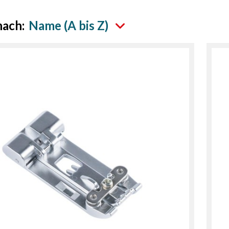
nach:
Name (A bis Z)