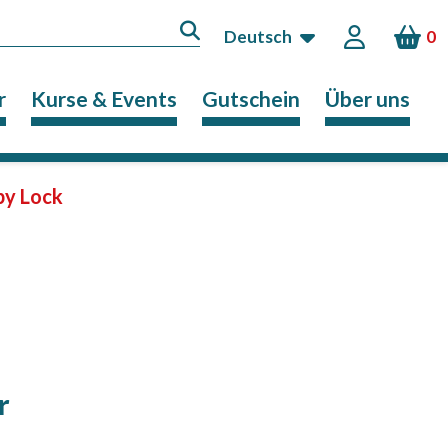
Deutsch
0
r
Kurse & Events
Gutschein
Über uns
by Lock
r