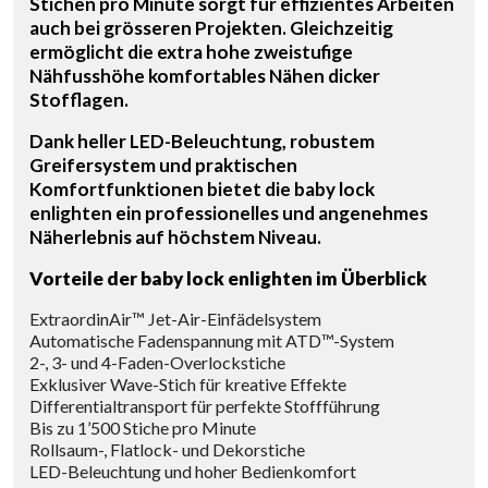
Stichen pro Minute sorgt für effizientes Arbeiten
auch bei grösseren Projekten. Gleichzeitig
ermöglicht die extra hohe zweistufige
Nähfusshöhe komfortables Nähen dicker
Stofflagen.
Dank heller LED-Beleuchtung, robustem
Greifersystem und praktischen
Komfortfunktionen bietet die baby lock
enlighten ein professionelles und angenehmes
Näherlebnis auf höchstem Niveau.
Vorteile der baby lock enlighten im Überblick
ExtraordinAir™ Jet-Air-Einfädelsystem
Automatische Fadenspannung mit ATD™-System
2-, 3- und 4-Faden-Overlockstiche
Exklusiver Wave-Stich für kreative Effekte
Differentialtransport für perfekte Stoffführung
Bis zu 1’500 Stiche pro Minute
Rollsaum-, Flatlock- und Dekorstiche
LED-Beleuchtung und hoher Bedienkomfort