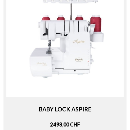
BABY LOCK ASPIRE
Price
2 498,00 CHF