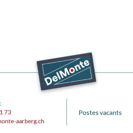
:
1 73
Postes vacants
onte-aarberg.ch