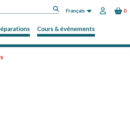
Français
0
réparations
Cours & événements
es