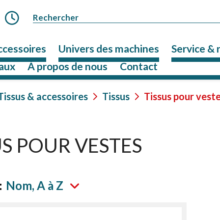
ccessoires
Univers des machines
Service & 
aux
À propos de nous
Contact
Tissus & accessoires
Tissus
Tissus pour vest
US POUR VESTES
:
Nom, A à Z