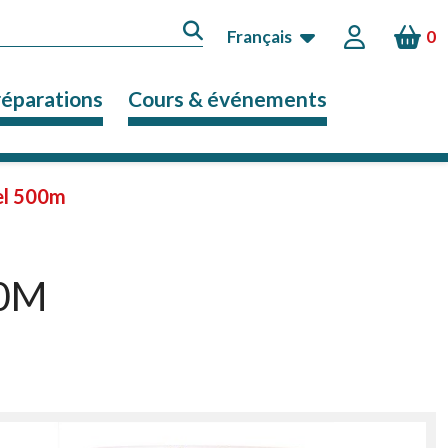
Français
0
réparations
Cours & événements
sel 500m
00M