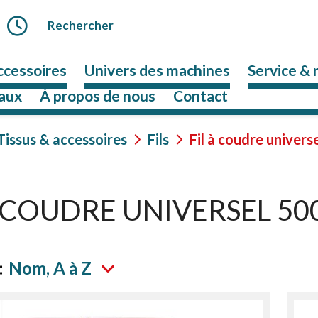
ccessoires
Univers des machines
Service & 
aux
À propos de nous
Contact
Tissus & accessoires
Fils
Fil à coudre univer
À COUDRE UNIVERSEL 5
:
Nom, A à Z