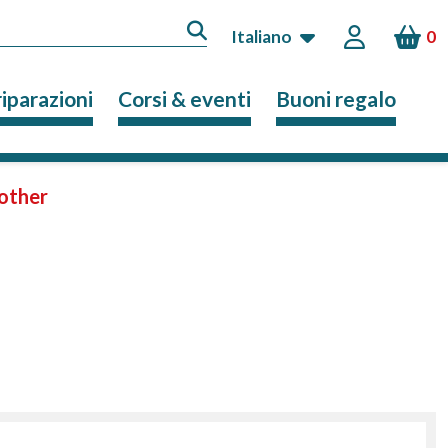
Italiano
0
riparazioni
Corsi & eventi
Buoni regalo
other