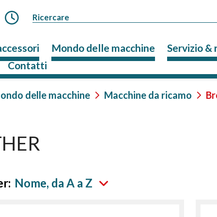
accessori
Mondo delle macchine
Servizio & 
Contatti
ondo delle macchine
Macchine da ricamo
Br
THER
r:
Nome, da A a Z