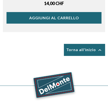
Price
14,00 CHF
AGGIUNGI AL CARRELLO

Torna all'inizio