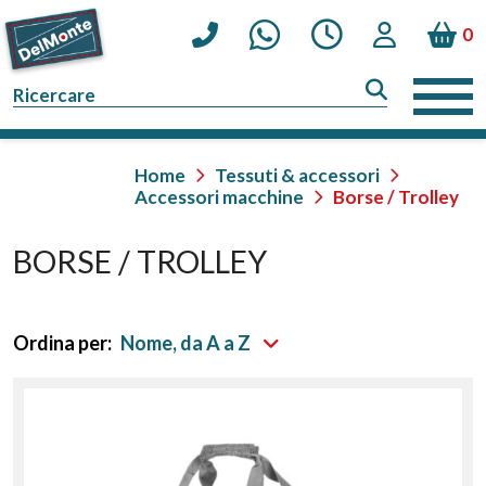
0
Home
Tessuti & accessori
Accessori macchine
Borse / Trolley
BORSE / TROLLEY
Ordina per:
Nome, da A a Z