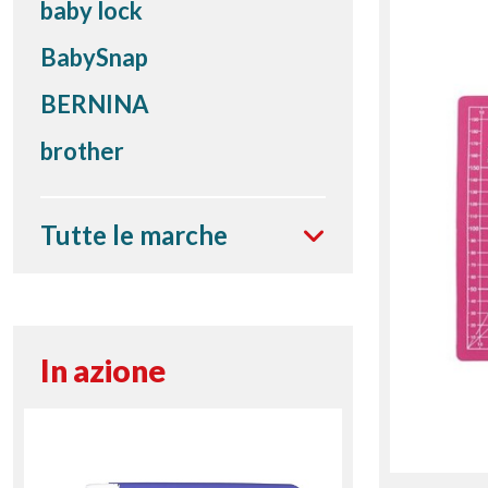
baby lock
BabySnap
BERNINA
brother
Tutte le marche
In azione