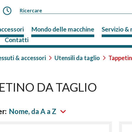
accessori
Mondo delle macchine
Servizio & 
Contatti
essuti & accessori
Utensili da taglio
Tappetin
ETINO DA TAGLIO
r:
Nome, da A a Z