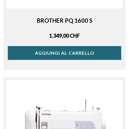
BROTHER PQ 1600 S
Price
1.349,00 CHF
AGGIUNGI AL CARRELLO