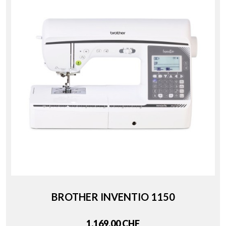
BROTHER INVENTIO 1150
Price
1.169,00 CHF