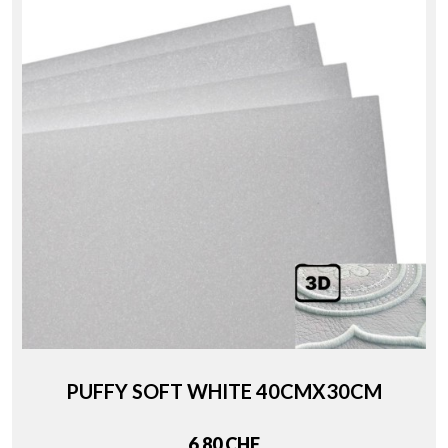
PUFFY SOFT WHITE 40CMX30CM
Price
6,80 CHF