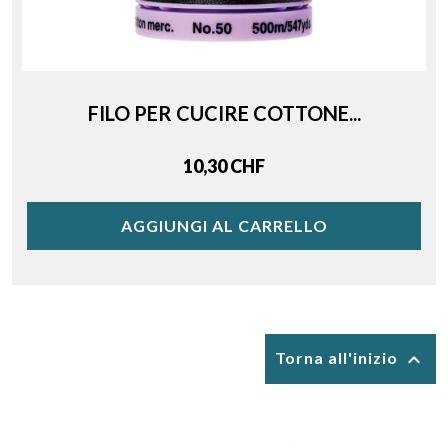
FILO PER CUCIRE COTTONE...
Price
10,30 CHF
AGGIUNGI AL CARRELLO

Torna all'inizio