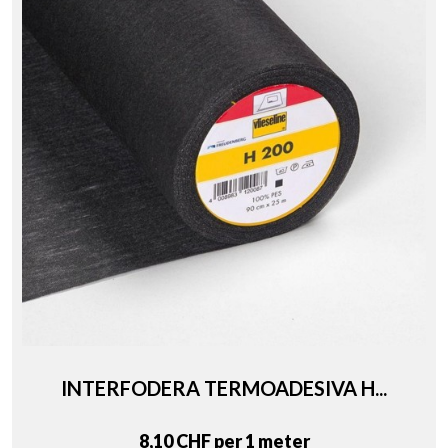
INTERFODERA TERMOADESIVA H...
Price
8,10 CHF per 1 meter