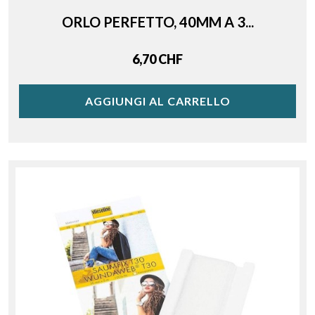
ORLO PERFETTO, 40MM A 3...
Price
6,70 CHF
AGGIUNGI AL CARRELLO