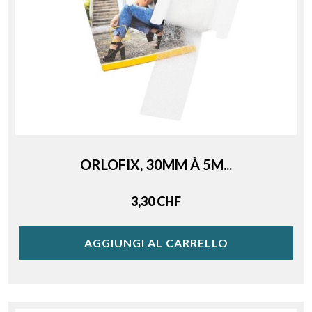
ORLOFIX, 30MM À 5M...
Price
3,30 CHF
AGGIUNGI AL CARRELLO