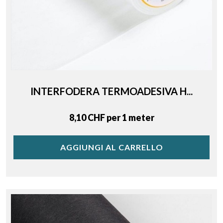
INTERFODERA TERMOADESIVA H...
Price
8,10 CHF per 1 meter
AGGIUNGI AL CARRELLO